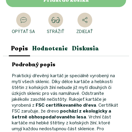
Pridať do košíka
OPÝTAŤ SA
STRÁŽIŤ
ZDIEĽAŤ
Popis
Hodnotenie
Diskusia
Podrobný popis
Praktický dřevěný kartáč je speciálně vyrobený na
mytí všech sklenic. Díky délce kartáče a hebkosti
štětin z koňských žíní nebude již mytí dlouhých či
úzkých sklenic pro vás namáhavé. Odstraníte
jakékoliv zaschlé nečistôty. Rukojeť kartáče je
vyrobená z
FSC certifikovaného dřeva
. Certifikát
FSC zaručuje, že drevo
pochází z ekologicky a
šetrně obhospodařovaného lesa
. Vrchní část
kartáče má hebké štětiny z koňských žíní, ktoré
umyjí každou nedostupnou část sklenice. Pro