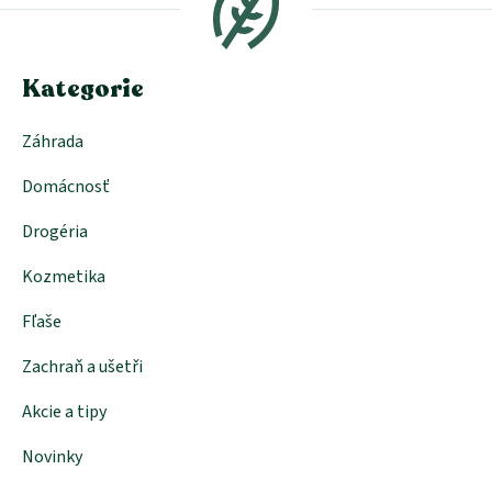
ä
t
i
e
Kategorie
Záhrada
Domácnosť
Drogéria
Kozmetika
Fľaše
Zachraň a ušetři
Akcie a tipy
Novinky