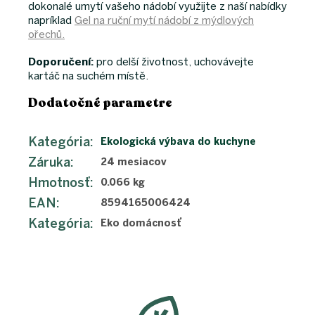
dokonalé umytí vašeho nádobí využijte z naší nabídky
napríklad
Gel na ruční mytí nádobí z mýdlových
ořechů.
Doporučení:
pro delší životnost, uchovávejte
kartáč na suchém místě.
Dodatočné parametre
Kategória
:
Ekologická výbava do kuchyne
Záruka
:
24 mesiacov
Hmotnosť
:
0.066 kg
EAN
:
8594165006424
Kategória
:
Eko domácnosť
Z
á
p