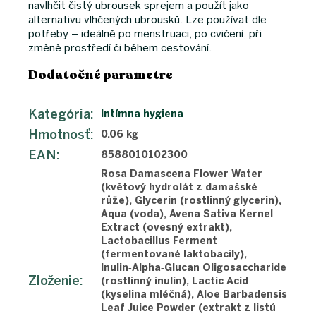
navlhčit čistý ubrousek sprejem a použít jako
alternativu vlhčených ubrousků. Lze používat dle
potřeby – ideálně po menstruaci, po cvičení, při
změně prostředí či během cestování.
Dodatočné parametre
Kategória
:
Intímna hygiena
Hmotnosť
:
0.06 kg
EAN
:
8588010102300
Rosa Damascena Flower Water
(květový hydrolát z damašské
růže), Glycerin (rostlinný glycerin),
Aqua (voda), Avena Sativa Kernel
Extract (ovesný extrakt),
Lactobacillus Ferment
(fermentované laktobacily),
Inulin‑Alpha‑Glucan Oligosaccharide
Zloženie
:
(rostlinný inulin), Lactic Acid
(kyselina mléčná), Aloe Barbadensis
Leaf Juice Powder (extrakt z listů