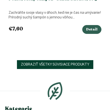
Zachráňte svoje vlasy v dňoch, keď nie je čas na umývanie!
Prírodný suchý šampón s jemnou vôňou...
€7,60
Detail
ZOBRAZIŤ VŠETKY SÚVISIACE PRODUKTY
Z
á
p
ä
t
i
e
Kategorie