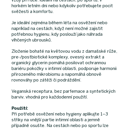
vždy při ruce: ideální na cestách, po sportu, v
horkém letním dni nebo kdykoliv potřebujete pocit
svěžesti a komfortu.
Je ideální zejména během léta na osvěžení nebo
napríklad na cestách, když není možné zajistit
potřebnou hygienu, kdy poslouží jako náhrada
vlhčených ubrousků.
Zloženie bohaté na květovou vodu z damašské růže,
pre-/postbiotické komplexy, ovesný extrakt a
organický glycerin pomáhá posilovat ochrannou
bariéru pokožky v intimní oblasti, podporuje harmonii
přirozeného mikrobiomu a napomáhá obnově
rovnováhy po zátěži či podráždění.
Veganská receptura, bez parfemace a syntetických
barviv, vhodná pro každodenní použití.
Použití:
Při potřebě osvěžení nebo hygieny aplikujte 1–3
střiky na vnější partie intimní oblasti a jemně
případně osušte. Na cestách nebo po spor­tu lze