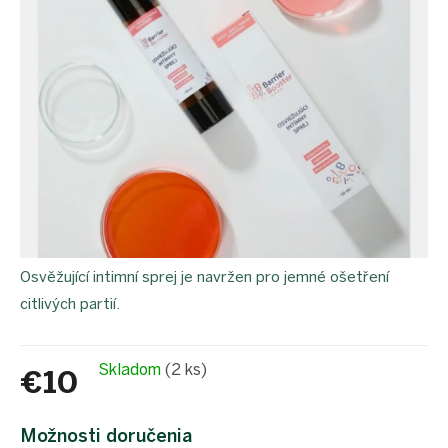
proEXPORT_sk
Eko
domácnosť
Čo má
teraz
zelenú
Ekodrogéria
Darčeky
Bezodpadová
kancelária
Vianoce
Vianoce
Osvěžující intimní sprej je navržen pro jemné ošetření
pre
všetkých
citlivých partií.
Náš
výber
Skladom
(2 ks)
€10
Prihlásenie
Jednotková
cena:
Možnosti doručenia