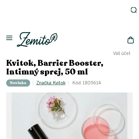
Prejsť
na
obsah
Záhrada
Ekodomácnosť
Ekologická
NÁK
drogéria
Váš účet
KOŠ
Kozmetika
Kvitok, Barrier Booster,
Fľaše
Intimný sprej, 50 ml
Akcia
Novinka
Značka:
Kvitok
Kód:
1805614
Zachráň
a ušetri
Novinky
Eko
fľaše
Starostlivosť
o telo