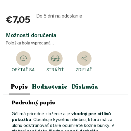
Do 5 dní na odoslanie
€7,05
Jednotková
cena:
Možnosti doručenia
Položka bola vypredaná…
OPÝTAŤ SA
STRÁŽIŤ
ZDIEĽAŤ
Popis
Hodnotenie
Diskusia
Podrobný popis
Gél má prírodné zloženie a je
vhodný pre citlivú
pokožku
. Obsahuje kyselinu mliečnu, ktorá má za
úlohu odstraňovať staré odumreté kožné bunky. V