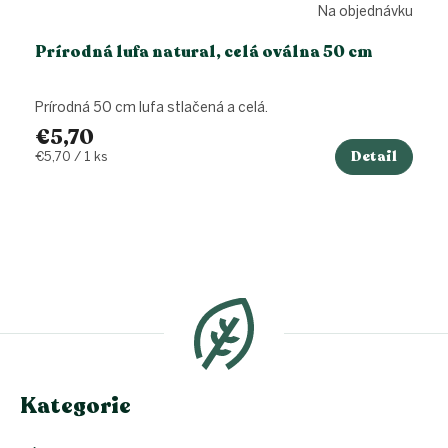
Na objednávku
Prírodná lufa natural, celá oválna 50 cm
Prírodná 50 cm lufa stlačená a celá.
€5,70
Detail
Jednotková
€5,70 / 1 ks
cena:
Z
á
p
ä
t
i
e
Kategorie