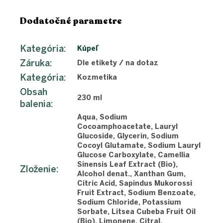
Dodatočné parametre
Kategória
:
Kúpeľ
Záruka
:
Dle etikety / na dotaz
Kategória
:
Kozmetika
Obsah
230 ml
balenia
:
Aqua, Sodium
Cocoamphoacetate, Lauryl
Glucoside, Glycerin, Sodium
Cocoyl Glutamate, Sodium Lauryl
Glucose Carboxylate, Camellia
Sinensis Leaf Extract (Bio),
Zloženie
:
Alcohol denat., Xanthan Gum,
Citric Acid, Sapindus Mukorossi
Fruit Extract, Sodium Benzoate,
Sodium Chloride, Potassium
Sorbate, Litsea Cubeba Fruit Oil
(Bio), Limonene, Citral.