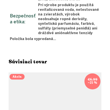
Pri výrobe produktu je použitá
revitalizovaná voda, netestované
na zvieratách, výrobok
Bezpečnosť
neobsahuje ropné deriváty,
a etika
:
syntetickú parfumáciu, farbivá,
sulfáty (priemyselné penidlá) ani
dráždivé aniónaktívne tenzidy
Položka bola vypredaná…
Súvisiaci tovar
Akcia
€6,99
–15 %