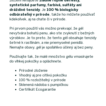
zložení nenájdete
žiadne ropné deriváty,
syntetické parfumy, farbivá, sulfáty ani
dráždivé tenzidy
. Je
100 % biologicky
odbúrateľný v prírode
, takže ho môžete používať
kdekoľvek, aj na chate či v prírode.
Pri prvom použití vás možno prekvapí, že gél
nevytvára bohatú penu, ako ste zvyknutí z bežných
výrobkov. Je to preto, že tento gél obsahuje tenzidy
šetrné k rastlinám, a nie priemyselné penidlá.
Nemajte obavy, gél je spoľahlivo účinný aj bez peny.
Používajte tak, že malé množstvo gélu vmasírujete
do vlhkej pokožky a opláchnete.
Prírodné zloženie
Vhodný aj pre citlivú pokožku
100 % rozložiteľný v prírode
Sklenená nádoba s pumpičkou
Certifikát Ecogarantie