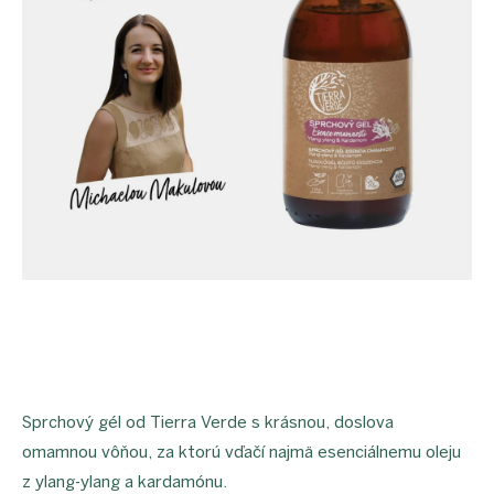
proEXPORT_sk
Eko
domácnosť
Čo má
teraz
zelenú
Ekodrogéria
Darčeky
Bezodpadová
kancelária
Vianoce
Vianoce
pre
všetkých
Náš
výber
Prihlásenie
Sprchový gél od Tierra Verde s krásnou, doslova
omamnou vôňou, za ktorú vďačí najmä esenciálnemu oleju
z ylang-ylang a kardamónu.