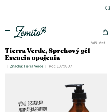
Prejsť
na
obsah
Záhrada
Ekodomácnosť
Ekologická
NÁK
drogéria
Váš účet
KOŠ
Kozmetika
Tierra Verde, Sprchový gél
Fľaše
Esencia opojenia
Akcia
Značka:
Tierra Verde
Kód:
1375807
Zachráň
a ušetri
Novinky
Eko
fľaše
Starostlivosť
o telo