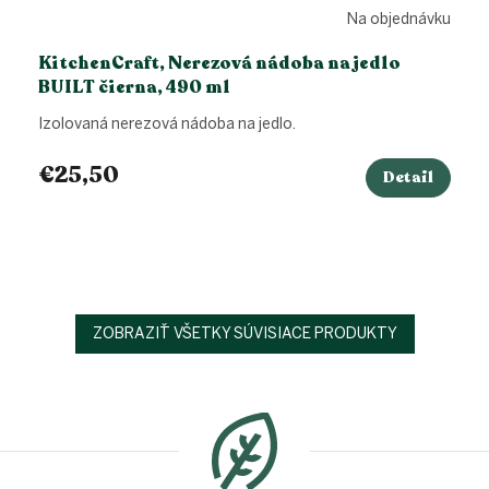
Na objednávku
KitchenCraft, Nerezová nádoba na jedlo
BUILT čierna, 490 ml
Izolovaná nerezová nádoba na jedlo.
€25,50
Detail
ZOBRAZIŤ VŠETKY SÚVISIACE PRODUKTY
Z
á
p
ä
t