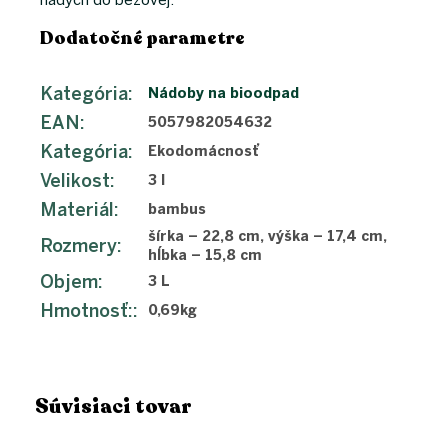
nádych do béžovej.
Dodatočné parametre
Kategória
:
Nádoby na bioodpad
EAN
:
5057982054632
Kategória
:
Ekodomácnosť
Velikost
:
3 l
Materiál
:
bambus
šírka – 22,8 cm, výška – 17,4 cm,
Rozmery
:
hĺbka – 15,8 cm
Objem
:
3 L
Hmotnosť:
:
0,69kg
Súvisiaci tovar