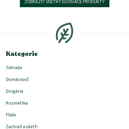
ZOBRAZIŤ VŠETKY SÚVISIACE PRODUKTY
Z
á
p
ä
t
i
e
Kategorie
Záhrada
Domácnosť
Drogéria
Kozmetika
Fľaše
Zachraň a ušetři