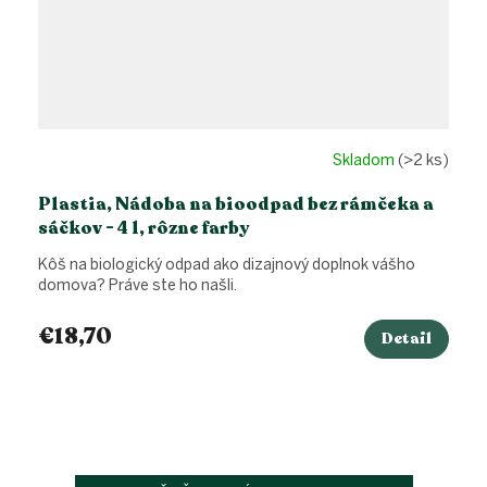
Skladom
(>2 ks)
Plastia, Nádoba na bioodpad bez rámčeka a
sáčkov - 4 l, rôzne farby
Kôš na biologický odpad ako dizajnový doplnok vášho
domova? Práve ste ho našli.
€18,70
Detail