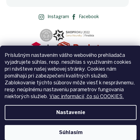
Instagram
Facebook
Príslušným nastavením vášho webového prehliadača
vyjadrujete súhlas, resp. nesúhlas s využívaním cookies
pri návšteve našej webovej stránky. Cookies nám
pomáhajú pri zabezpečení kvalitných služieb.
Zablokovanie týchto súborov môže viesť k nesprávnemu,
Vytvoril Shoptet
resp. neúplnému nastaveniu parametrov fungovania
niektorých služieb.
Viac informácií, čo sú COOKIES.
Copyright 2026
Zemito.sk
. Všetky práva vyhradené.
Upraviť
Nastavenie
nastavenie cookies
Súhlasím