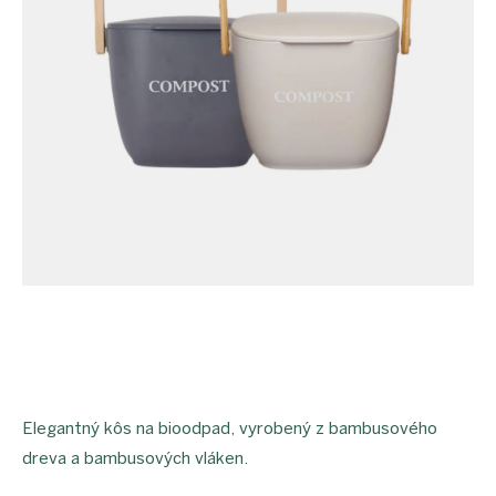
proEXPORT_sk
Eko
domácnosť
Čo má
teraz
zelenú
Ekodrogéria
Darčeky
Bezodpadová
kancelária
Vianoce
Vianoce
pre
všetkých
Náš
výber
Prihlásenie
Elegantný kôs na bioodpad, vyrobený z bambusového
dreva a bambusových vláken.