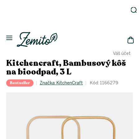
Prejsť
na
obsah
Záhrada
Ekodomácnosť
Ekologická
NÁK
drogéria
Váš účet
KOŠ
Kozmetika
Kitchencraft, Bambusový kôš
Fľaše
na bioodpad, 3 L
Akcia
Bestseller
Značka:
KitchenCraft
Kód:
1166279
Zachráň
a ušetri
Novinky
Eko
fľaše
Starostlivosť
o telo