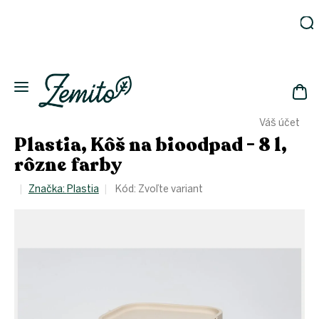
Prejsť
na
obsah
Záhrada
Ekodomácnosť
Ekologická
NÁK
drogéria
Váš účet
KOŠ
Kozmetika
Plastia, Kôš na bioodpad - 8 l,
Fľaše
rôzne farby
Akcia
Značka:
Plastia
Kód:
Zvoľte variant
Zachráň
a ušetri
Novinky
Eko
fľaše
Starostlivosť
o telo