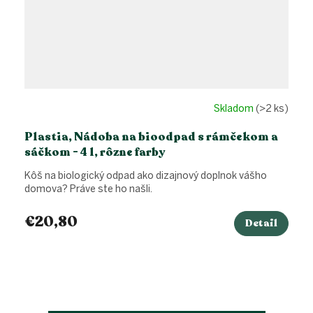
Skladom
(>2 ks)
Plastia, Nádoba na bioodpad s rámčekom a
sáčkom - 4 l, rôzne farby
Kôš na biologický odpad ako dizajnový doplnok vášho
domova? Práve ste ho našli.
€20,80
Detail