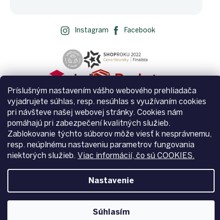
Instagram
Facebook
Príslušným nastavením vášho webového prehliadača
vyjadrujete súhlas, resp. nesúhlas s využívaním cookies
pri návšteve našej webovej stránky. Cookies nám
pomáhajú pri zabezpečení kvalitných služieb.
Zablokovanie týchto súborov môže viesť k nesprávnemu,
Vytvoril Shoptet
resp. neúplnému nastaveniu parametrov fungovania
niektorých služieb.
Viac informácií, čo sú COOKIES.
Copyright 2026
Zemito.sk
. Všetky práva vyhradené.
Upraviť
Nastavenie
nastavenie cookies
Súhlasím