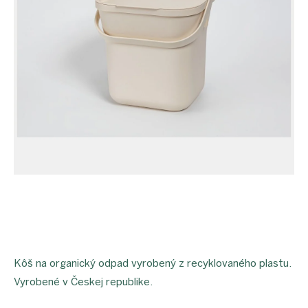
proEXPORT_sk
Eko
domácnosť
Čo má
teraz
zelenú
Ekodrogéria
Darčeky
Bezodpadová
kancelária
Vianoce
Vianoce
pre
všetkých
Náš
výber
Prihlásenie
Kôš na organický odpad vyrobený z recyklovaného plastu.
Vyrobené v Českej republike.