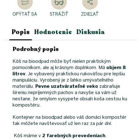
OPÝTAŤ SA
STRÁŽIŤ
ZDIEĽAŤ
Popis
Hodnotenie
Diskusia
Podrobný popis
Kôš na bioodpad môže byť nielen praktickým
pomocníkom, ale aj krásnym doplnkom. Má
objem 8
litrov
. Je vybavený praktickou rukoväťou pre lepšiu
manipuláciu. Vyrobený je z ľahko umývateľného
materiálu.
Pevne uzatvárateľné veko
zabraňuje
šíreniu nepríjemných pachov a navyše sa vám už
nestane, že omylom vysypete obsah koša cestou ku
kompostéru.
Kontejner na bioodpad alebo váš domáci kompostér
tak môžete navštevovať už len raz za pár dní.
Kôš máme v
2 farebných prevedeniach
.