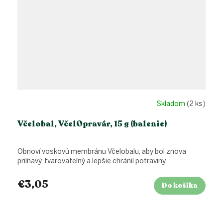
Skladom
(2 ks)
Včelobal, VčelOpravár, 15 g (balenie)
Obnoví voskovú membránu Včelobalu, aby bol znova
priľnavý, tvarovateľný a lepšie chránil potraviny.
€3,05
Do košíka