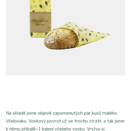
proEXPORT_sk
Eko
domácnosť
Čo má
teraz
zelenú
Ekodrogéria
Darčeky
Bezodpadová
kancelária
Vianoce
Vianoce
pre
všetkých
Náš
výber
Prihlásenie
Na skladě jsme objevili zapomenutých pár kusů malého
Včelovaku. Voskový povrch už se trochu ztratil, a tak jsme
k němu přibalili i 1 balení včelieho vosku. Vrstvu si