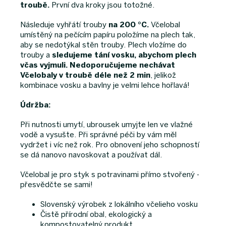
troubě.
První dva kroky jsou totožné.
Následuje vyhřátí trouby
na 200 °C.
Včelobal
umístěný na pečícím papíru položíme na plech tak,
aby se nedotýkal stěn trouby. Plech vložíme do
trouby a
sledujeme tání vosku, abychom plech
včas vyjmuli.
Nedoporučujeme nechávat
Včelobaly v troubě déle než 2 min
, jelikož
kombinace vosku a bavlny je velmi lehce hořlavá!
Údržba:
Při nutnosti umytí, ubrousek umyjte len ve vlažné
vodě a vysušte. Při správné péči by vám měl
vydržet i víc než rok. Pro obnovení jeho schopností
se dá nanovo navoskovat a používat dál.
Včelobal je pro styk s potravinami přímo stvořený -
přesvědčte se sami!
Slovenský výrobek z lokálního včelieho vosku
Čistě přírodní obal, ekologický a
kompostovatelný produkt