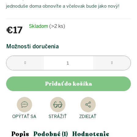
jednoduše doma obnovíte a včelovak bude jako nový!
Skladom
(>2 ks)
€17
Jednotková
cena:
Možnosti doručenia
Pridať do košíka
OPÝTAŤ SA
STRÁŽIŤ
ZDIEĽAŤ
Popis
Podobné (1)
Hodnotenie