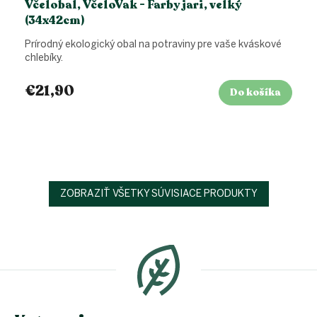
Včelobal, VčeloVak - Farby jari, velký
(34x42cm)
Prírodný ekologický obal na potraviny pre vaše kváskové
chlebíky.
€21,90
Do košíka
ZOBRAZIŤ VŠETKY SÚVISIACE PRODUKTY
Z
á
p
ä
t
i