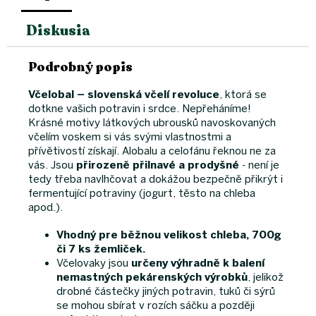
Diskusia
Podrobný popis
Včelobal – slovenská včelí revoluce
, ktorá se
dotkne vašich potravin i srdce. Nepřeháníme!
Krásné motivy látkových ubrousků navoskovaných
včelím voskem si vás svými vlastnostmi a
přívětivostí získají. Alobalu a celofánu řeknou ne za
vás. Jsou
přirozeně přilnavé a prodyšné
- není je
tedy třeba navlhčovat a dokážou bezpečně přikrýt i
fermentující potraviny (jogurt, těsto na chleba
apod.).
Vhodný pre běžnou velikost chleba, 700g
či 7 ks žemliček.
Včelovaky jsou
určeny výhradně k balení
nemastných pekárenských výrobků
, jelikož
drobné částečky jiných potravin, tuků či sýrů
se mohou sbírat v rozích sáčku a později