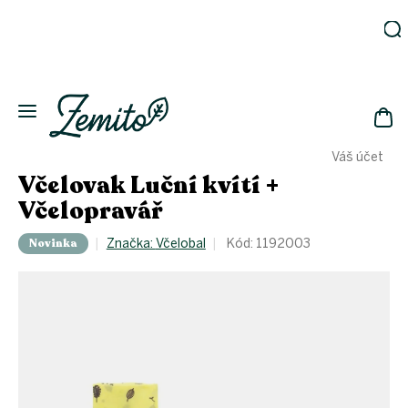
Prejsť
na
obsah
Záhrada
Ekodomácnosť
Ekologická
NÁK
drogéria
Váš účet
KOŠ
Kozmetika
Včelovak Luční kvítí +
Fľaše
Včelopravář
Akcia
Novinka
Značka:
Včelobal
Kód:
1192003
Zachráň
a ušetri
Novinky
Eko
fľaše
Starostlivosť
o telo