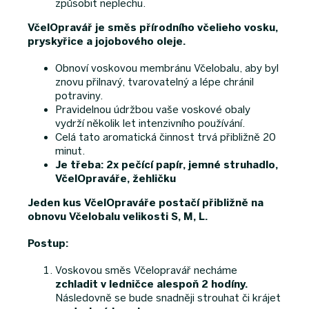
způsobit neplechu.
VčelOpravář je směs přírodního včelieho vosku,
pryskyřice a jojobového oleje.
Obnoví voskovou membránu Včelobalu, aby byl
znovu přilnavý, tvarovatelný a lépe chránil
potraviny.
Pravidelnou údržbou vaše voskové obaly
vydrží několik let intenzivního používání.
Celá tato aromatická činnost trvá přibližně 20
minut.
Je třeba: 2x pečící papír, jemné struhadlo,
VčelOpraváře, žehličku
Jeden kus VčelOpraváře postačí přibližně na
obnovu Včelobalu velikosti S, M, L.
Postup:
Voskovou směs Včelopravář necháme
zchladit v ledničce alespoň 2 hodíny.
Následovně se bude snadněji strouhat či krájet