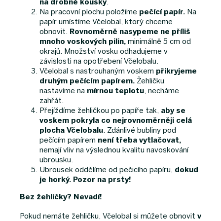
na drobné kousky
.
Na pracovní plochu položíme
pečící papír.
Na
papír umístíme Včelobal, ktorý chceme
obnovit.
Rovnoměrně nasypeme ne příliš
mnoho voskových pilin,
minimálně 5 cm od
okrajů. Množství vosku odhadujeme v
závislosti na opotřebení Včelobalu.
Včelobal s nastrouhaným voskem
přikryjeme
druhým pečícím papírem.
Žehličku
nastavíme na
mírnou teplotu
, necháme
zahřát.
Přejíždíme žehličkou po papíře tak,
aby se
voskem pokryla co nejrovnoměrněji celá
plocha Včelobalu
. Zdánlivé bubliny pod
pečícím papírem
není třeba vytlačovat,
nemají vliv na výslednou kvalitu navoskování
ubrousku.
Ubrousek oddělíme od pečicího papíru,
dokud
je horký. Pozor na prsty!
Bez žehličky? Nevadí!
Pokud nemáte žehličku, Včelobal si můžete obnovit
v