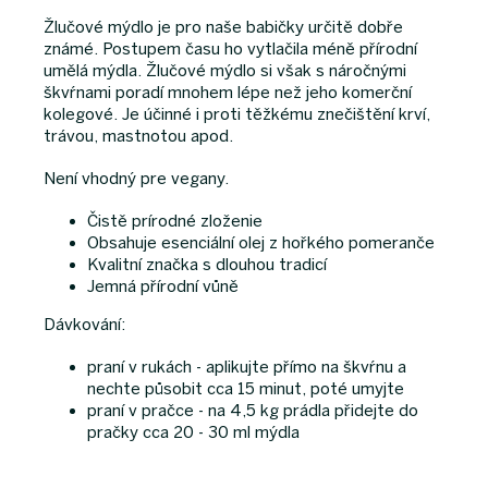
Žlučové mýdlo je pro naše babičky určitě dobře
známé. Postupem času ho vytlačila méně přírodní
umělá mýdla. Žlučové mýdlo si však s náročnými
škvŕnami poradí mnohem lépe než jeho komerční
kolegové. Je účinné i proti těžkému znečištění krví,
trávou, mastnotou apod.
Není vhodný pre vegany.
Čistě prírodné zloženie
Obsahuje esenciální olej z hořkého pomeranče
Kvalitní značka s dlouhou tradicí
Jemná přírodní vůně
Dávkování:
praní v rukách - aplikujte přímo na škvŕnu a
nechte působit cca 15 minut, poté umyjte
praní v pračce - na 4,5 kg prádla přidejte do
pračky cca 20 - 30 ml mýdla