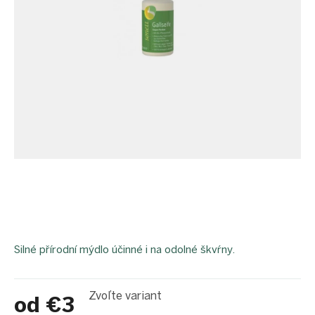
proEXPORT_sk
Eko
domácnosť
Čo má
teraz
zelenú
Ekodrogéria
Darčeky
Bezodpadová
kancelária
Vianoce
Vianoce
pre
všetkých
Náš
výber
Silné přírodní mýdlo účinné i na odolné škvŕny.
Prihlásenie
Zvoľte variant
od
€3