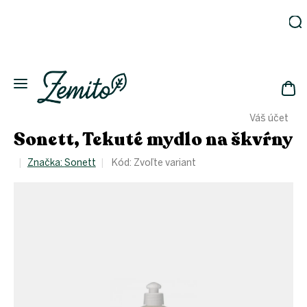
Prejsť
na
obsah
Záhrada
Ekodomácnosť
Ekologická
NÁK
drogéria
Váš účet
KOŠ
Kozmetika
Sonett, Tekuté mydlo na škvŕny
Fľaše
Značka:
Sonett
Kód:
Zvoľte variant
Akcia
Zachráň
a ušetri
Novinky
Eko
fľaše
Starostlivosť
o telo