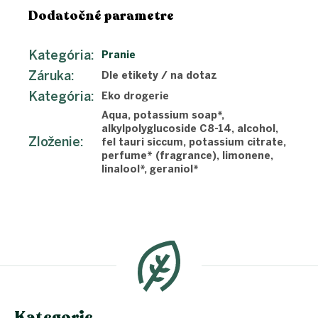
Dodatočné parametre
Kategória
:
Pranie
Záruka
:
Dle etikety / na dotaz
Kategória
:
Eko drogerie
Aqua, potassium soap*,
alkylpolyglucoside C8-14, alcohol,
Zloženie
:
fel tauri siccum, potassium citrate,
perfume* (fragrance), limonene,
linalool*, geraniol*
Z
á
p
ä
t
i
e
Kategorie