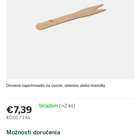
proEXPORT_sk
Eko
domácnosť
Čo má
teraz
zelenú
Ekodrogéria
Darčeky
Bezodpadová
kancelária
Vianoce
Vianoce
Drevené napichovadlo na ovocie, zeleninu alebo hranolky
pre
všetkých
Náš
Skladom
(>2 ks)
€7,39
výber
Jednotková
€0,01 / 1 ks
Prihlásenie
cena:
Možnosti doručenia