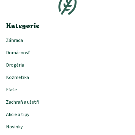
ä
t
i
e
Kategorie
Záhrada
Domácnosť
Drogéria
Kozmetika
Fľaše
Zachraň a ušetři
Akcie a tipy
Novinky