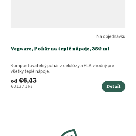
Na objednávku
Vegware, Pohár na teplé nápoje, 350 ml
Kompostovateľný pohár z celulózy a PLA vhodný pre
všetky teplé nápoje.
€6,43
od
Detail
Jednotková
€0,13 / 1 ks
cena:
Z
á
p