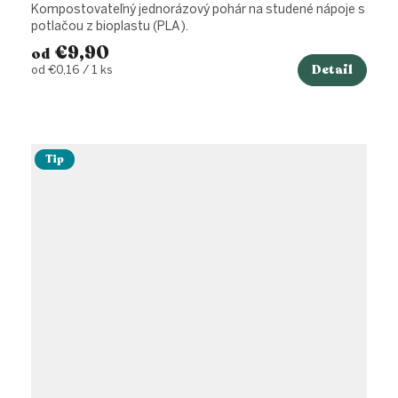
Kompostovateľný jednorázový pohár na studené nápoje s
potlačou z bioplastu (PLA).
€9,90
od
Detail
Jednotková
od €0,16 / 1 ks
cena:
Tip