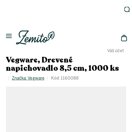
Prejsť
na
obsah
Záhrada
Ekodomácnosť
Ekologická
NÁK
drogéria
Váš účet
KOŠ
Kozmetika
Vegware, Drevené
Fľaše
napichovadlo 8,5 cm, 1000 ks
Akcia
Značka:
Vegware
Kód:
1160088
Zachráň
a ušetri
Novinky
Eko
fľaše
Starostlivosť
o telo