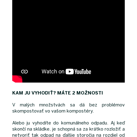
KAM JU VYHODIŤ? MÁTE 2 MOŽNOSTI
V malých množstvách sa dá bez problémov
skompostovať vo vašom kompostéry.
Alebo ju vyhodíte do komunálneho odpadu. Aj keď
skončí na skládke, je schopná sa za krátko rozložiť a
netvoriť tak odpad na ďalšie storočia na rozdiel od