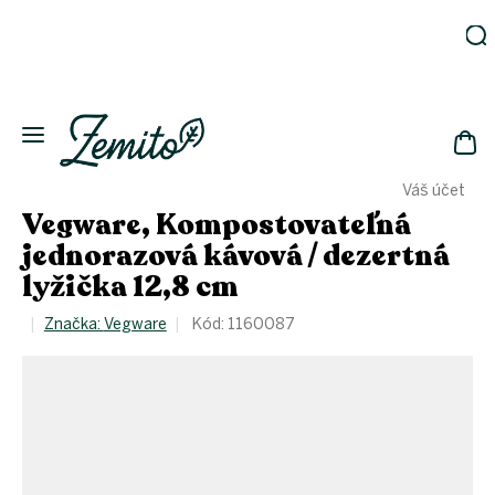
Prejsť
na
obsah
Záhrada
Ekodomácnosť
Ekologická
NÁK
drogéria
Váš účet
KOŠ
Kozmetika
Vegware, Kompostovateľná
Fľaše
jednorazová kávová / dezertná
lyžička 12,8 cm
Akcia
Zachráň
Značka:
Vegware
Kód:
1160087
a ušetri
Novinky
Eko
fľaše
Starostlivosť
o telo