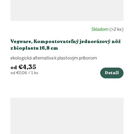
Skladom
(>2 ks)
Vegware, Kompostovateľný jednorázový nôž
z bioplastu 16,8 cm
ekologická alternatíva k plastovým príborom
€4,35
od
Detail
Jednotková
od €0,06 / 1 ks
cena: