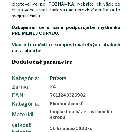
plastovej verzie. POZNÁMKA: Nebaľte ich však do
plastového vreca. Inak sa riad nerozloží a míňa sa to
svojmu účinku.
Ďakujeme, že s nami podporujete myšlienku
PRE MENEJ ODPADU.
Viac informácii o kompostovateľných obaloch
na stiahnutie.
Dodatočné parametre
Kategória
:
Príbory
Záruka
:
24
EAN
:
7611243326982
Kategória
:
Ekodomácnosť
bioplast na báze rastlinného
Materiál
:
škrobu
veľkosť
50 ks alebo 1000ks