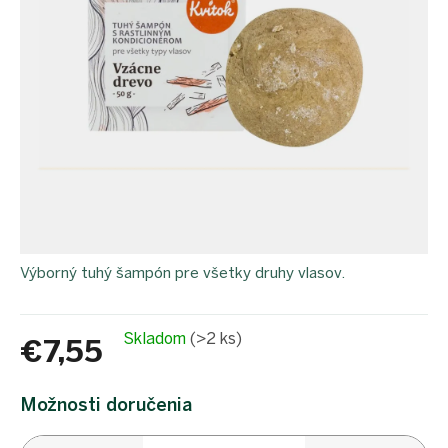
proEXPORT_sk
Eko
domácnosť
Čo má
teraz
zelenú
Ekodrogéria
Darčeky
Bezodpadová
kancelária
Vianoce
Výborný tuhý šampón pre všetky druhy vlasov.
Vianoce
pre
všetkých
Náš
Skladom
(>2 ks)
€7,55
výber
Jednotková
Prihlásenie
cena:
Možnosti doručenia