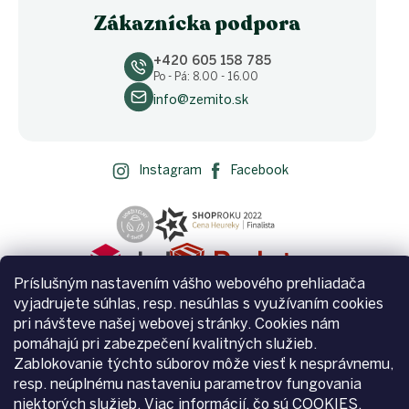
Zákaznícka podpora
+420 605 158 785
Po - Pá: 8.00 - 16.00
info@zemito.sk
Instagram
Facebook
Príslušným nastavením vášho webového prehliadača
vyjadrujete súhlas, resp. nesúhlas s využívaním cookies
pri návšteve našej webovej stránky. Cookies nám
pomáhajú pri zabezpečení kvalitných služieb.
Zablokovanie týchto súborov môže viesť k nesprávnemu,
Vytvoril Shoptet
resp. neúplnému nastaveniu parametrov fungovania
niektorých služieb.
Viac informácií, čo sú COOKIES.