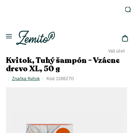
Prejsť
na
obsah
Záhrada
Ekodomácnosť
Ekologická
NÁK
drogéria
Váš účet
KOŠ
Kozmetika
Kvitok, Tuhý šampón - Vzácne
Fľaše
drevo XL, 50 g
Akcia
Značka:
Kvitok
Kód:
1188270
Zachráň
a ušetri
Novinky
Eko
fľaše
Starostlivosť
o telo