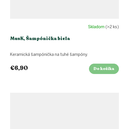
Skladom
(>2 ks)
MusK, Šampónička biela
Keramická šampónička na tuhé šampóny.
€6,90
Do košíka