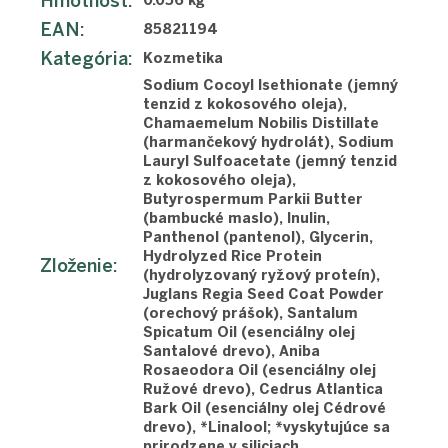
Hmotnosť
:
0.056 kg
EAN
:
85821194
Kategória
:
Kozmetika
Sodium Cocoyl Isethionate (jemný
tenzid z kokosového oleja),
Chamaemelum Nobilis Distillate
(harmančekový hydrolát), Sodium
Lauryl Sulfoacetate (jemný tenzid
z kokosového oleja),
Butyrospermum Parkii Butter
(bambucké maslo), Inulin,
Panthenol (pantenol), Glycerin,
Hydrolyzed Rice Protein
Zloženie
:
(hydrolyzovaný ryžový proteín),
Juglans Regia Seed Coat Powder
(orechový prášok), Santalum
Spicatum Oil (esenciálny olej
Santalové drevo), Aniba
Rosaeodora Oil (esenciálny olej
Ružové drevo), Cedrus Atlantica
Bark Oil (esenciálny olej Cédrové
drevo), *Linalool; *vyskytujúce sa
prirodzene v siliciach