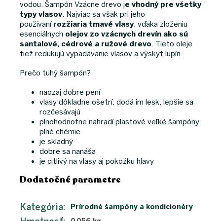
vodou. Šampón Vzácne drevo j
e vhodný pre všetky
typy vlasov
. Najviac sa však pri jeho
používaní
rozžiaria tmavé vlasy
, vďaka zloženiu
esenciálnych
olejov zo vzácnych drevín ako sú
santalové, cédrové a ružové drevo
. Tieto oleje
tiež redukujú vypadávanie vlasov a výskyt lupín.
Prečo tuhý šampón?
naozaj dobre pení
vlasy dôkladne ošetrí, dodá im lesk, lepšie sa
rozčesávajú
plnohodnotne nahradí plastové veľké šampóny,
plné chémie
je skladný
dobre sa nanáša
je citlivý na vlasy aj pokožku hlavy
Dodatočné parametre
Kategória
:
Prírodné šampóny a kondicionéry