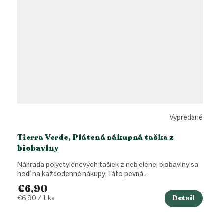
Vypredané
Tierra Verde, Plátená nákupná taška z
biobavlny
Náhrada polyetylénových tašiek z nebielenej biobavlny sa
hodí na každodenné nákupy. Táto pevná...
€6,90
Detail
Jednotková
€6,90 / 1 ks
cena: