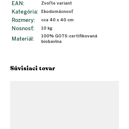
EAN
:
Zvoľte variant
Kategória
:
Ekodomácnosť
Rozmery
:
cca 40 x 40 cm
Nosnosť
:
10 kg
100% GOTS-certifikovaná
Materiál
:
biobavlna
Súvisiaci tovar