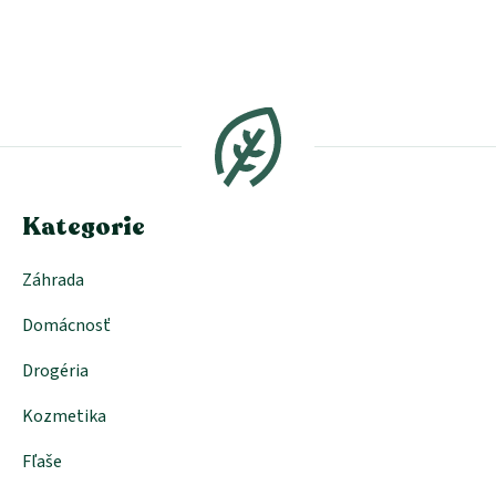
Z
á
p
ä
t
i
e
Kategorie
Záhrada
Domácnosť
Drogéria
Kozmetika
Fľaše