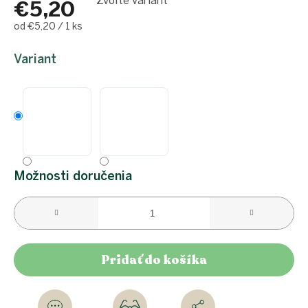
Zvoľte variant
€5,20
Jednotková
od €5,20 / 1 ks
cena:
Variant
Možnosti doručenia
Pridať do košíka