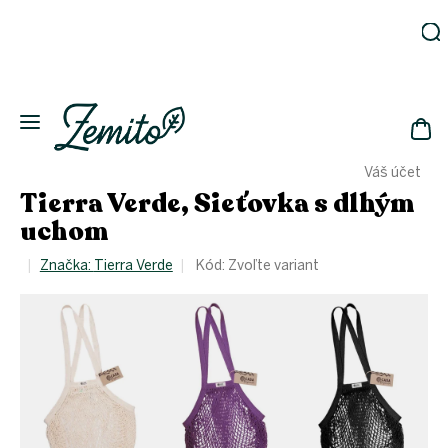
Prejsť
na
obsah
Záhrada
Ekodomácnosť
Ekologická
NÁK
drogéria
Váš účet
KOŠ
Kozmetika
Tierra Verde, Sieťovka s dlhým
Fľaše
uchom
Akcia
Značka:
Tierra Verde
Kód:
Zvoľte variant
Zachráň
a ušetri
Novinky
Eko
fľaše
Starostlivosť
o telo