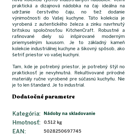
praktická a dizajnová nádobka na čaj- ideálna na
udržanie čerstvého čaju, no tiež dodanie
výnimočnosti do Vašej kuchyne. Táto kolekcia je
vyrobená z autentického železa a zinku navrhnutý
britskou spoločnosťou KitchenCraft. Robustné a
rafinované diely sú inšpirované moderným
priemyselným luxusom. Je to základný kameň
kolekcie industriálnej kuchyne a šikovný spôsob, ako
šetriť priestor vo vašej kuchyni.
Tam, kde je potrebný priestor, je potrebný štýl no
praktickosť je nevyhnutná. Rekultivované prírodné
materiály ručne vyrobené pre súčasnú kuchyňu. Nie
je to len štandard. Je to industrial.
Dodatočné parametre
Kategória
:
Nádoby na skladovanie
Hmotnosť
:
0.512 kg
EAN
:
5028250697745