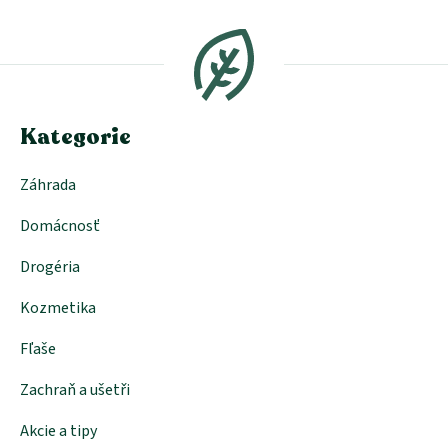
Z
á
p
ä
t
i
e
Kategorie
Záhrada
Domácnosť
Drogéria
Kozmetika
Fľaše
Zachraň a ušetři
Akcie a tipy