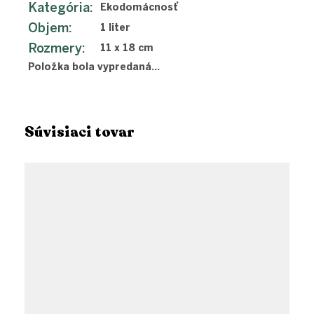
Kategória
:
Ekodomácnosť
Objem
:
1 liter
Rozmery
:
11 x 18 cm
Položka bola vypredaná…
Súvisiaci tovar