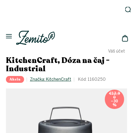
Prejsť
na
obsah
Záhrada
Ekodomácnosť
Ekologická
NÁK
drogéria
Váš účet
KOŠ
Kozmetika
KitchenCraft, Dóza na čaj -
Fľaše
Industrial
Akcia
Akcia
Značka:
KitchenCraft
Kód:
1160250
Zachráň
a ušetri
€12,9
Novinky
0
–30
%
Eko
fľaše
Starostlivosť
o telo