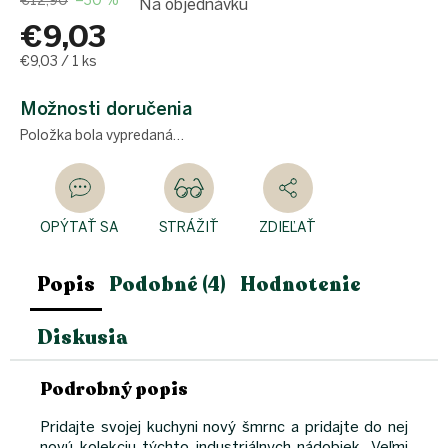
€12,90
–30 %
Na objednávku
€9,03
Jednotková
€9,03 / 1 ks
cena:
Možnosti doručenia
Položka bola vypredaná…
OPÝTAŤ SA
STRÁŽIŤ
ZDIEĽAŤ
Popis
Podobné (4)
Hodnotenie
Diskusia
Podrobný popis
Pridajte svojej kuchyni nový šmrnc a pridajte do nej
novú kolekciu týchto industriálnych nádobiek. Veľmi