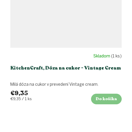
Skladom
(1 ks)
KitchenCraft, Dóza na cukor - Vintage Cream
Milá dóza na cukor v prevedení Vintage cream.
€9,35
Do košíka
Jednotková
€9,35 / 1 ks
cena: