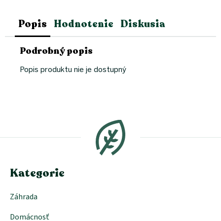
Popis
Hodnotenie
Diskusia
Podrobný popis
Popis produktu nie je dostupný
Z
á
p
ä
t
i
e
Kategorie
Záhrada
Domácnosť