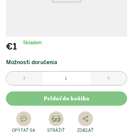
proEXPORT_sk
Eko
domácnosť
Čo má
teraz
zelenú
Ekodrogéria
Skladom
€1
Darčeky
Jednotková
Bezodpadová
cena:
Možnosti doručenia
kancelária
Vianoce
Vianoce
pre
všetkých
Pridať do košíka
Náš
výber
Prihlásenie
OPÝTAŤ SA
STRÁŽIŤ
ZDIEĽAŤ