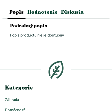
Popis
Hodnotenie
Diskusia
Podrobný popis
Popis produktu nie je dostupný
Z
á
p
ä
t
i
e
Kategorie
Záhrada
Domácnosť