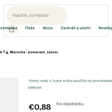
ozmetika
Fľaše
Akcia
Zachráň a ušetri
Novink
k 7 g, Macocha - pomaranč, zázvor
Vonný vosk v tvare srdca použite na prevoňanie
bielizne.
Na objednávku
€0,88