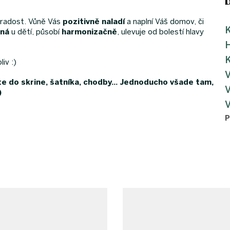
radost. Vůně Vás
pozitivně
naladí
a naplní Váš domov, či
K
ená
u dětí, působí
harmonizačně
, ulevuje od bolestí hlavy
K
iv :)
 do skrine, šatníka, chodby... Jednoducho všade tam,
)
P