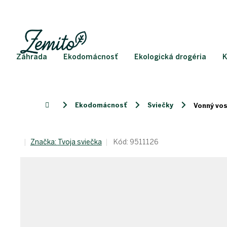
Prejsť
na
obsah
Záhrada
Ekodomácnosť
Ekologická drogéria
K
Ekodomácnosť
Sviečky
Domov
Vonný vos
Značka:
Tvoja sviečka
Kód:
9511126