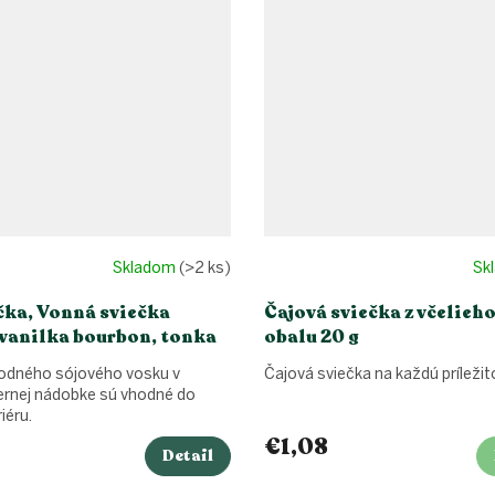
Skladom
(>2 ks)
Sk
čka, Vonná sviečka
Čajová sviečka z včelieh
vanilka bourbon, tonka
obalu 20 g
írodného sójového vosku v
Čajová sviečka na každú príležit
iernej nádobke sú vhodné do
iéru.
€1,08
Detail