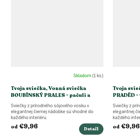
Skladom
(1 ks)
Tvoja sviečka, Vonná sviečka
Tvoja svie
BOUBÍNSKÝ PRALES - pačuli a
PRADĚD - 
zázvor
Sviečky z prírodného sójového vosku v
Sviečky z pr
elegantnej čiernej nádobke sú vhodné do
elegantnej č
každého interiéru.
každého inter
€9,96
€9,96
od
od
Detail