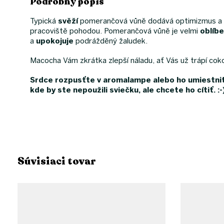
Podrobný popis
Typická
svěží
pomerančová vůně dodává optimizmus a 
pracoviště pohodou. Pomerančová vůně je velmi
oblíb
a
upokojuje
podrážděný žaludek.
Macocha Vám zkrátka zlepší náladu, ať Vás už trápí cokol
Srdce rozpusťte v aromalampe alebo ho umiestnite
kde by ste nepoužili sviečku, ale chcete ho cítiť. :-
Súvisiaci tovar