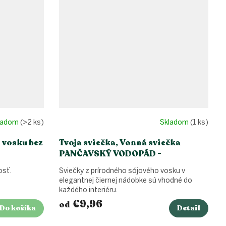
ladom
(>2 ks)
Skladom
(1 ks)
o vosku bez
Tvoja sviečka, Vonná sviečka
PANČAVSKÝ VODOPÁD -
eukalyptus, niaouli, borovica,
osť.
Sviečky z prírodného sójového vosku v
červený tymián
elegantnej čiernej nádobke sú vhodné do
každého interiéru.
€9,96
od
Do košíka
Detail