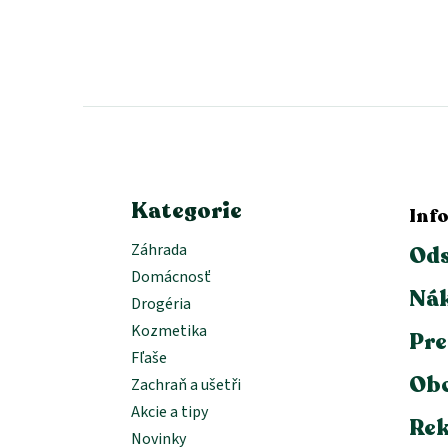
Z
á
p
ä
t
i
e
Kategorie
Inf
Záhrada
Ods
Domácnosť
Nák
Drogéria
Kozmetika
Pre
Fľaše
Ob
Zachraň a ušetři
Akcie a tipy
Rek
Novinky