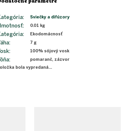
Dodatočné parametre
ategória
:
Sviečky a difúzory
Hmotnosť
:
0.01 kg
ategória
:
Ekodomácnosť
Váha
:
7 g
Vosk
:
100% sójový vosk
Vôňa
:
pomaranč, zázvor
oložka bola vypredaná…