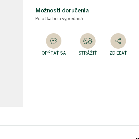
Jednotková
cena:
Možnosti doručenia
Položka bola vypredaná…
OPÝTAŤ SA
STRÁŽIŤ
ZDIEĽAŤ