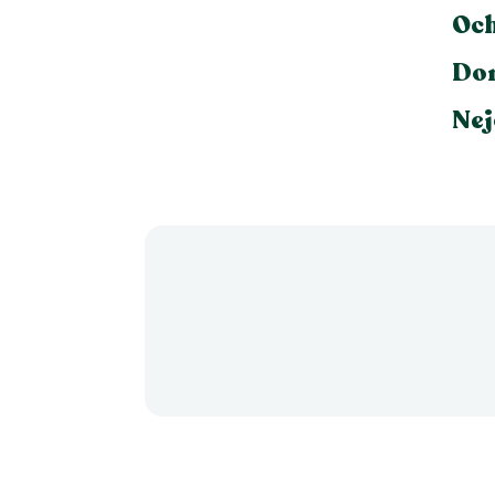
Och
Dor
Nej