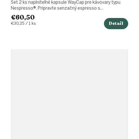
Set 2 ks naplniteľné kapsule WayCap pre kávovary typu
Nespresso®. Pripravte senzačný espresso s...
€60,50
Detail
Jednotková
€30,25 / 1 ks
cena: