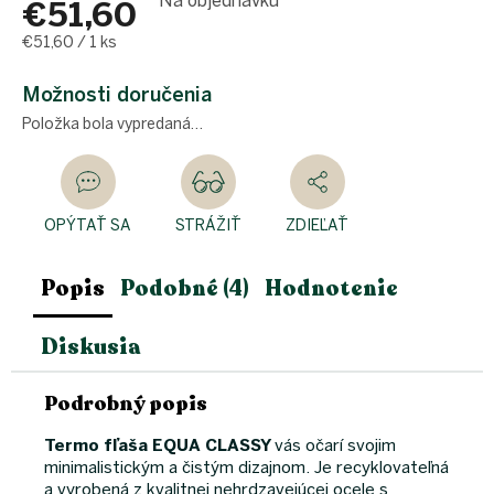
Na objednávku
€51,60
Jednotková
€51,60 / 1 ks
cena:
Možnosti doručenia
Položka bola vypredaná…
OPÝTAŤ SA
STRÁŽIŤ
ZDIEĽAŤ
Popis
Podobné (4)
Hodnotenie
Diskusia
Podrobný popis
Termo fľaša EQUA CLASSY
vás očarí svojim
minimalistickým a čistým dizajnom. Je recyklovateľná
a vyrobená z kvalitnej nehrdzavejúcej ocele s