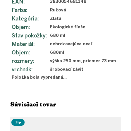
EAN
:
3830054681149
Farba
:
Ružová
Kategória
:
Zlatá
Objem
:
Ekologické fľaše
Stav pokožky
:
680 ml
Materiál
:
nehrdzavejúca oceľ
Objem
:
680ml
rozmery
:
výška 250 mm, priemer 73 mm
vrchnák
:
šrobovací závit
Položka bola vypredaná…
Súvisiaci tovar
Tip