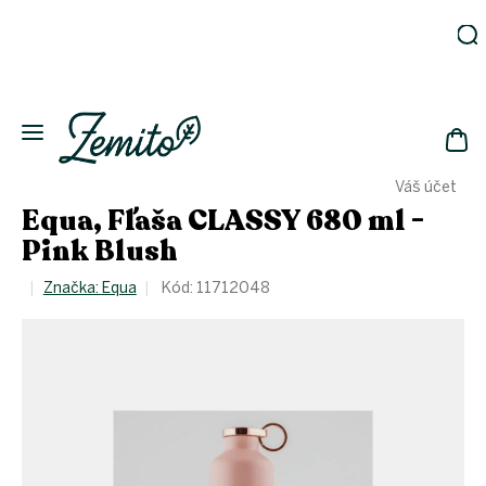
Prejsť
na
obsah
Záhrada
Ekodomácnosť
Ekologická
NÁK
drogéria
Váš účet
KOŠ
Kozmetika
Equa, Fľaša CLASSY 680 ml -
Fľaše
Pink Blush
Akcia
Značka:
Equa
Kód:
11712048
Zachráň
a ušetri
Novinky
Eko
fľaše
Starostlivosť
o telo