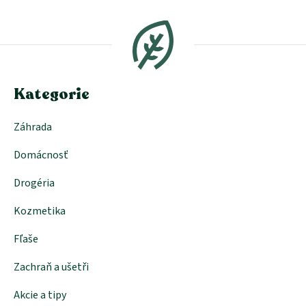
Z
á
p
ä
t
i
e
Kategorie
Záhrada
Domácnosť
Drogéria
Kozmetika
Fľaše
Zachraň a ušetři
Akcie a tipy