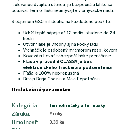
izolovanou dvojitou stenou, je bezpečná a ľahko sa
používa. Termo fľašu neumývajte v umývačke riadu.
S objemom 680 ml ideálna na každodené použite.
Udrží teplé nápoje až 12 hodín, studené do 24
hodín
Otvor fľaše je vhodný aj na kocky ľadu
Vrchnáčik je ozdobený mramorom resp. kovom
Kovová rukovať zabezpečí ľahké prenášanie
Fľaša v prevední CLASSY je bez
elektronického trackera a podsvietenia
Fľaša je 100% nepriepustná
Dizajn Darja Osojnik a Maja Repotočnik
Dodatočné parametre
Kategória
:
Termohrnčeky a termosky
Záruka
:
2 roky
Hmotnosť
:
0.39 kg