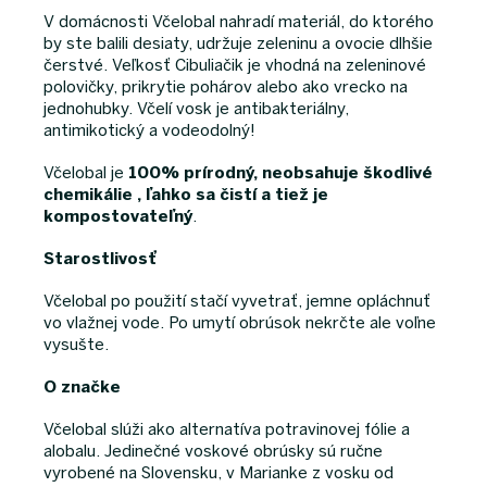
V domácnosti Včelobal nahradí materiál, do ktorého
by ste balili desiaty, udržuje zeleninu a ovocie dlhšie
čerstvé. Veľkosť Cibuliačik je vhodná na zeleninové
polovičky, prikrytie pohárov alebo ako vrecko na
jednohubky. Včelí vosk je antibakteriálny,
antimikotický a vodeodolný!
Včelobal je
100% prírodný, neobsahuje škodlivé
chemikálie , ľahko sa čistí a tiež je
kompostovateľný
.
Starostlivosť
Včelobal po použití stačí vyvetrať, jemne opláchnuť
vo vlažnej vode. Po umytí obrúsok nekrčte ale voľne
vysušte.
O značke
Včelobal slúži ako alternatíva potravinovej fólie a
alobalu. Jedinečné voskové obrúsky sú ručne
vyrobené na Slovensku, v Marianke z vosku od