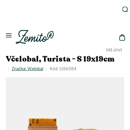
Prejsť
na
obsah
Záhrada
Ekodomácnosť
Ekologická
NÁK
drogéria
Váš účet
KOŠ
Kozmetika
Včelobal, Turista - S 19x19cm
Fľaše
Značka:
Včelobal
Kód:
1166584
Akcia
Zachráň
a ušetri
Novinky
Eko
fľaše
Starostlivosť
o telo