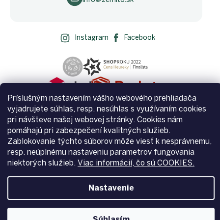
Instagram
Facebook
Príslušným nastavením vášho webového prehliadača
vyjadrujete súhlas, resp. nesúhlas s využívaním cookies
pri návšteve našej webovej stránky. Cookies nám
pomáhajú pri zabezpečení kvalitných služieb.
Zablokovanie týchto súborov môže viesť k nesprávnemu,
Vytvoril Shoptet
resp. neúplnému nastaveniu parametrov fungovania
niektorých služieb.
Viac informácií, čo sú COOKIES.
Copyright 2026
Zemito.sk
. Všetky práva vyhradené.
Upraviť
Nastavenie
nastavenie cookies
Súhlasím