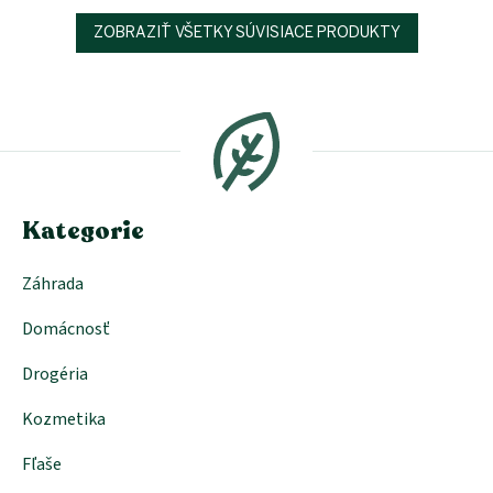
ZOBRAZIŤ VŠETKY SÚVISIACE PRODUKTY
Z
á
p
ä
t
i
e
Kategorie
Záhrada
Domácnosť
Drogéria
Kozmetika
Fľaše