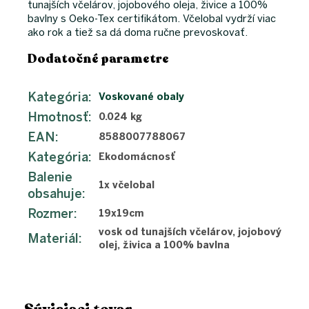
tunajších včelárov, jojobového oleja, živice a 100%
bavlny s Oeko-Tex certifikátom. Včelobal vydrží viac
ako rok a tiež sa dá doma ručne prevoskovať.
Dodatočné parametre
Kategória
:
Voskované obaly
Hmotnosť
:
0.024 kg
EAN
:
8588007788067
Kategória
:
Ekodomácnosť
Balenie
1x včelobal
obsahuje
:
Rozmer
:
19x19cm
vosk od tunajších včelárov, jojobový
Materiál
:
olej, živica a 100% bavlna