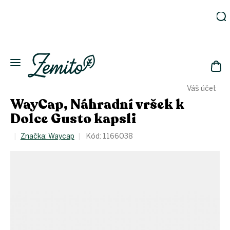
Prejsť
na
obsah
Záhrada
Ekodomácnosť
Ekologická
NÁK
drogéria
Váš účet
KOŠ
Kozmetika
WayCap, Náhradní vršek k
Fľaše
Dolce Gusto kapsli
Akcia
Značka:
Waycap
Kód:
1166038
Zachráň
a ušetri
Novinky
Eko
fľaše
Starostlivosť
o telo