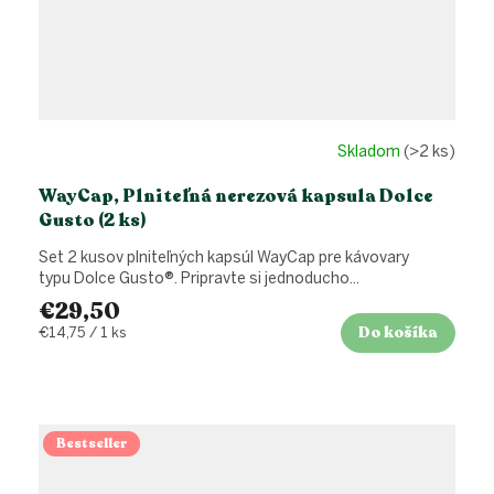
Skladom
(>2 ks)
WayCap, Plniteľná nerezová kapsula Dolce
Gusto (2 ks)
Set 2 kusov plniteľných kapsúl WayCap pre kávovary
typu Dolce Gusto®. Pripravte si jednoducho...
€29,50
Do košíka
Jednotková
€14,75 / 1 ks
cena:
Bestseller