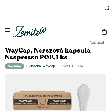
Prejsť
na
obsah
Záhrada
Ekodomácnosť
Ekologická
NÁK
drogéria
Váš účet
KOŠ
Kozmetika
WayCap, Nerezová kapsula
Fľaše
Nespresso POP, 1 ks
Akcia
Novinka
Značka:
Waycap
Kód:
1166034
Zachráň
a ušetri
Novinky
Eko
fľaše
Starostlivosť
o telo