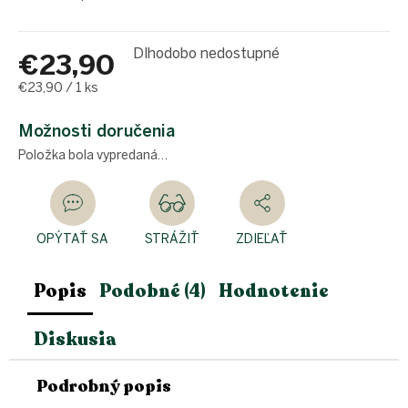
Dlhodobo nedostupné
€23,90
Jednotková
€23,90 / 1 ks
cena:
Možnosti doručenia
Položka bola vypredaná…
OPÝTAŤ SA
STRÁŽIŤ
ZDIEĽAŤ
Popis
Podobné (4)
Hodnotenie
Diskusia
Podrobný popis