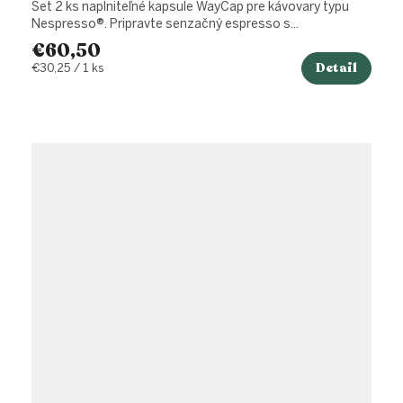
Set 2 ks naplniteľné kapsule WayCap pre kávovary typu
Nespresso®. Pripravte senzačný espresso s...
€60,50
Detail
Jednotková
€30,25 / 1 ks
cena: