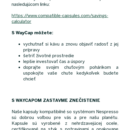
nasledujúcom linku:
https://www.compatible-capsules.com/savings-
calculator
S WayCap môžete:
vychutnať si kávu a znovu objaviť radosť z jej
prípravy
šetriť životné prostredie
lepšie investovať čas a úspory
doprajte svojim chuťovým pohárikom a
uspokojte vaše chute kedykoľvek budete
chcieť
S WAYCAPOM ZASTAVME ZNEČISTENIE
Naše kapsuly kompatibilné so systémom Nespresso
sú dobrou voľbou pre vás a pre našu planétu.
Kapsule sú vyrobené z nehrdzavejúcej ocele,
certifikované na styk s potravinami a opakovane