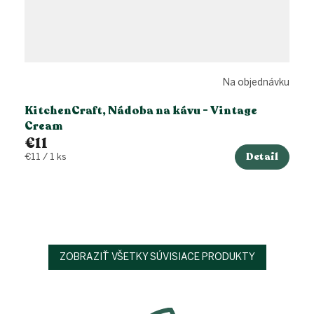
Na objednávku
KitchenCraft, Nádoba na kávu - Vintage
Cream
€11
Detail
Jednotková
€11 / 1 ks
cena:
ZOBRAZIŤ VŠETKY SÚVISIACE PRODUKTY
Z
á