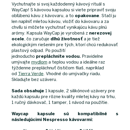
Vychutnajte si svoj každodenný kávový rituál s
WayCap! S kávovou kapsulou si viete pripraviť svoju
obľúbenú kávu z kávovaru, a to
opakovane
. Stačí ju
len naplniť mletou kávou, vložiť do kávovaru a za
chvíľu si môžete vychutnať vynikajúcu kávu plnú
arómy. Kapsula WayCap je vyrobená z
nerezovej
ocele
, čo zaručuje
dlhú životnosť
a je tiež
ekologickým riešením pre tých, ktorí chcú redukovať
plastový odpad. Po použití
jednoducho
prepláchnite vodou.
Pravidelne
umývajte
mydlom
a teplou vodou a ideálne raz
týždenne prepláchnuť čističom fliaš, napríklad
od
Tierra Verde
. Vhodné do umývačky riadu.
Skladujte bez uzáveru.
Sada obsahuje
1 kapsule, 2 silikónové uzávery pre
každú kapsulu pre rôzne kvality mletej kávy na trhu,
1 ručný dávkovač, 1 tamper, 1 návod na použitie.
Waycap kapsule sú kompatibilné s
následujúcimi Nespresso kávovarmi: