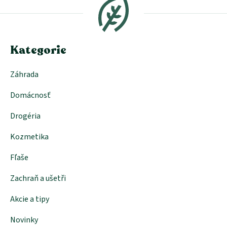
p
ä
t
i
e
Kategorie
Záhrada
Domácnosť
Drogéria
Kozmetika
Fľaše
Zachraň a ušetři
Akcie a tipy
Novinky