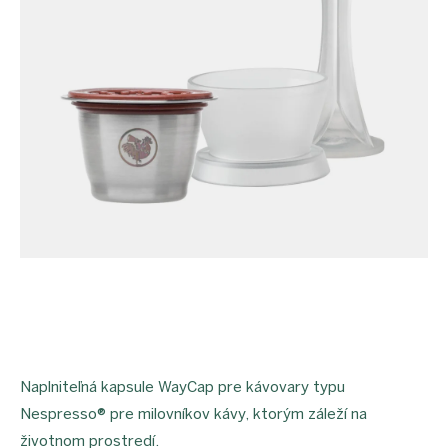
proEXPORT_sk
Eko
domácnosť
Čo má
teraz
zelenú
Ekodrogéria
Darčeky
Bezodpadová
kancelária
Vianoce
Vianoce
pre
všetkých
Náš
výber
Prihlásenie
Naplniteľná kapsule WayCap pre kávovary typu
Nespresso® pre milovníkov kávy, ktorým záleží na
životnom prostredí.