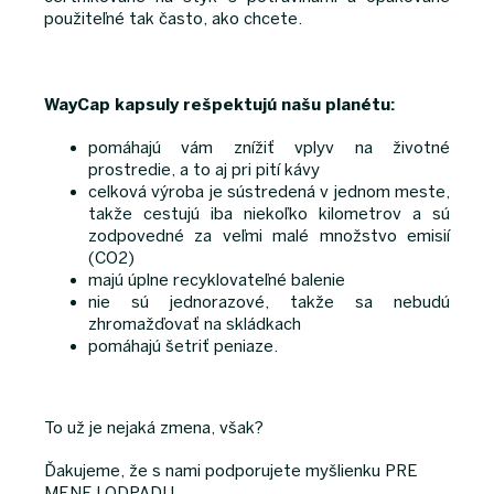
použiteľné tak často, ako chcete.
WayCap kapsuly rešpektujú našu planétu:
pomáhajú vám znížiť vplyv na životné
prostredie, a to aj pri pití kávy
celková výroba je sústredená v jednom meste,
takže cestujú iba niekoľko kilometrov a sú
zodpovedné za veľmi malé množstvo emisií
(CO2)
majú úplne recyklovateľné balenie
nie sú jednorazové, takže sa nebudú
zhromažďovať na skládkach
pomáhajú šetriť peniaze.
To už je nejaká zmena, však?
Ďakujeme, že s nami podporujete myšlienku PRE
MENEJ ODPADU.