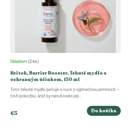
k
t
o
v
Skladom
(2 ks)
Kvitok, Barrier Booster, Tekuté mydlo s
ochranným účinkom, 150 ml
Toto tekuté mydlo pečuje o ruce s výjimečnou jemností –
čistí pokožku, aniž by narušovalo její...
Do košíka
€5