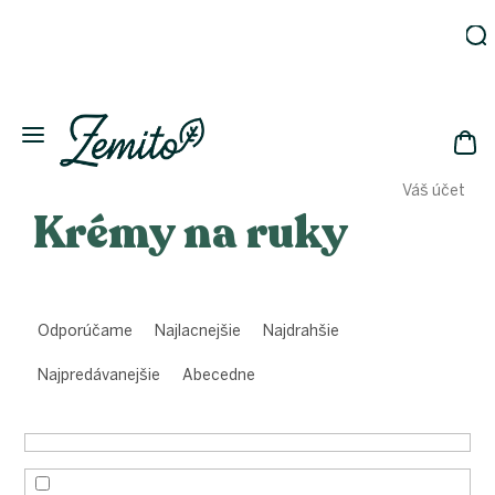
Prejsť
na
obsah
Záhrada
Ekodomácnosť
Ekologická
NÁK
drogéria
Váš účet
KOŠ
Kozmetika
Krémy na ruky
Fľaše
Akcia
R
Zachráň
a
a ušetri
Odporúčame
Najlacnejšie
Najdrahšie
d
Novinky
e
Najpredávanejšie
Abecedne
n
Eko
fľaše
i
e
Starostlivosť
o telo
p