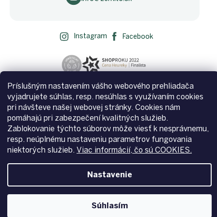
Instagram
Facebook
Príslušným nastavením vášho webového prehliadača
vyjadrujete súhlas, resp. nesúhlas s využívaním cookies
pri návšteve našej webovej stránky. Cookies nám
pomáhajú pri zabezpečení kvalitných služieb.
Zablokovanie týchto súborov môže viesť k nesprávnemu,
resp. neúplnému nastaveniu parametrov fungovania
Vytvoril Shoptet
niektorých služieb.
Viac informácií, čo sú COOKIES.
Nastavenie
Copyright 2026
Zemito.sk
. Všetky práva vyhradené.
Upraviť
nastavenie cookies
Súhlasím